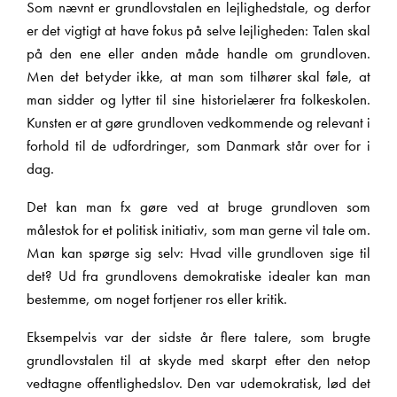
Som nævnt er grundlovstalen en lejlighedstale, og derfor
er det vigtigt at have fokus på selve lejligheden: Talen skal
på den ene eller anden måde handle om grundloven.
Men det betyder ikke, at man som tilhører skal føle, at
man sidder og lytter til sine historielærer fra folkeskolen.
Kunsten er at gøre grundloven ved­kommende og relevant i
forhold til de udfordringer, som Danmark står over for i
dag.
Det kan man fx gøre ved at bruge grundloven som
målestok for et politisk initiativ, som man gerne vil tale om.
Man kan spørge sig selv: Hvad ville grundloven sige til
det? Ud fra grundlovens demokratiske idealer kan man
bestemme, om noget fortjener ros eller kritik.
Eksempelvis var der sidste år flere talere, som brugte
grundlovstalen til at skyde med skarpt efter den netop
vedtagne offentlighedslov. Den var udemokratisk, lød det