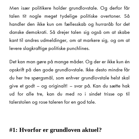
Men især politikere holder grundlovstale. Og derfor får
talen tit nogle meget tydelige politiske overtoner. Så
handler den ikke kun om fællesskab og hurraråb for det
danske demokrati. Så drejer talen sig også om at skabe
kant til andres udmeldinger, om at markere sig, og om at
levere slagkraftige politiske punchlines.
Det kan man gøre på mange måder. Og der er ikke kun én
opskrift på den gode grundlovstale. Ikke desto mindre får
du her tre spørgsmål, som enhver grundlovstale helst skal
give et godt – og originalt! – svar på. Kan du sætte hak
ud for alle tre, kan du med ro i sindet trisse op til
talerstolen og rose taleren for en god tale.
X
#1: Hvorfor er grundloven aktuel?