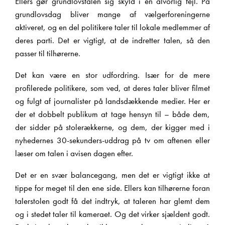
Ellers gør grundlovstalen sig skyld i en alvorlig fejl. På
grundlovsdag bliver mange af vælgerforeningerne
aktiveret, og en del politikere taler til lokale medlemmer af
deres parti. Det er vigtigt, at de indretter talen, så den
passer til tilhørerne.
Det kan være en stor udfordring. Især for de mere
profilerede politikere, som ved, at deres taler bliver filmet
og fulgt af journalister på landsdækkende medier. Her er
der et dobbelt publikum at tage hensyn til – både dem,
der sidder på stolerækkerne, og dem, der kigger med i
nyhedernes 30-sekunders-uddrag på tv om aftenen eller
læser om talen i avisen dagen efter.
Det er en svær balancegang, men det er vigtigt ikke at
tippe for meget til den ene side. Ellers kan tilhørerne foran
talerstolen godt få det indtryk, at taleren har glemt dem
og i stedet taler til kameraet. Og det virker sjældent godt.