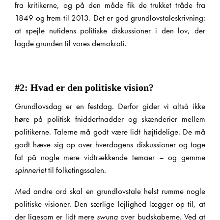
fra kritikerne, og på den måde fik de trukket tråde fra
1849 og frem til 2013. Det
er god grundlovstaleskrivning:
at spejle nutidens politiske diskussioner i den lov, der
lagde grunden til vores demokrati.
X
#2: Hvad er den politiske vision?
Grundlovsdag er en festdag. Derfor gider vi altså ikke
høre på politisk fnidderfnadder og skænderier mellem
politikerne. Talerne må godt være lidt højtidelige. De må
godt hæve sig op over hverdagens diskussioner og tage
fat på nogle mere vidtrækkende temaer – og gemme
spinneriet
til folketingssalen.
Med andre ord skal en grundlovstale helst rumme nogle
politiske visioner. Den særlige lejlighed lægger op til, at
der ligesom er lidt mere
swung
over budskaberne. Ved at