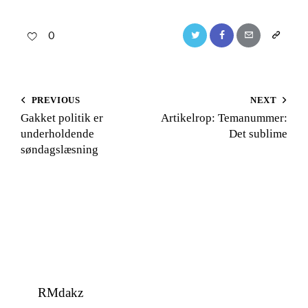
0
Twitter
Facebook
Email
Copy
URL
to
Inläggsnavigering
PREVIOUS
NEXT
clipboard
Gakket politik er
Artikelrop: Temanummer:
underholdende
Det sublime
søndagslæsning
RMdakz