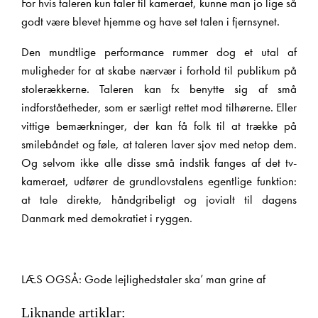
For hvis taleren kun taler til kameraet, kunne man jo lige så
godt være blevet hjemme og have set talen i fjernsynet.
Den mundtlige performance rummer dog et utal af
muligheder for at skabe nærvær i forhold til publikum på
stolerækkerne. Taleren kan fx benytte sig af små
indforståetheder, som er særligt rettet mod tilhørerne. Eller
vittige bemærkninger, der kan få folk til at trække på
smilebåndet og føle, at taleren laver sjov med netop dem.
Og selvom ikke alle disse små indstik fanges af det tv-
kameraet, udfører de grundlovstalens egentlige funktion:
at tale direkte, håndgribeligt og jovialt til dagens
Danmark med demokratiet i ryggen.
X
LÆS OGSÅ: Gode lejlighedstaler ska’ man grine af
Liknande artiklar: