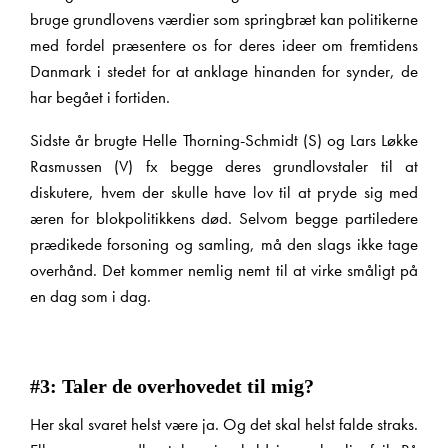
bruge grundlovens værdier som springbræt kan politikerne
med fordel præsentere os for deres ideer om fremtidens
Danmark i stedet for at anklage hinanden for synder, de
har begået i fortiden.
Sidste år brugte Helle Thorning-Schmidt (S) og Lars Løkke
Rasmussen (V) fx begge deres grundlovstaler til at
diskutere, hvem der skulle have lov til at pryde sig med
æren for blokpolitikkens død. Selvom begge partiledere
prædikede forsoning og samling, må den slags ikke tage
overhånd. Det kommer nemlig nemt til at virke småligt på
en dag som i dag.
X
#3: Taler de overhovedet til mig?
Her skal svaret helst være ja. Og det skal helst falde straks.