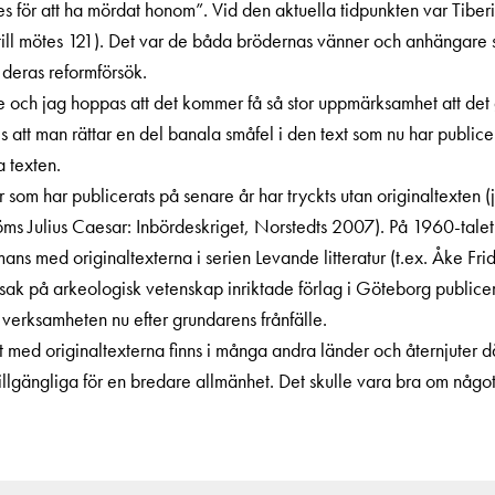
s för att ha mördat honom”. Vid den aktuella tidpunkten var Tiber
ll mötes 121). Det var de båda brödernas vänner och anhängare s
deras reformförsök.
te och jag hoppas att det kommer få så stor uppmärksamhet att det g
 att man rättar en del banala småfel i den text som nu har publice
a texten.
som har publicerats på senare år har tryckts utan originaltexten (j
ms Julius Caesar: Inbördeskriget, Norstedts 2007). På 1960-talet
mans med originaltexterna i serien Levande litteratur (t.ex. Åke Frid
sak på arkeologisk vetenskap inriktade förlag i Göteborg publicer
erksamheten nu efter grundarens frånfälle.
t med originaltexterna finns i ­många andra länder och åternjuter dä
s tillgängliga för en bredare allmänhet. Det skulle vara bra om någo