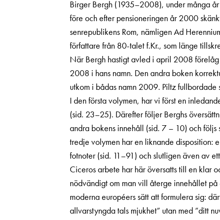
Birger Bergh (1935–2008), under många år pro
före och efter pensioneringen år 2000 skänkte
senrepublikens Rom, nämligen Ad Herennium:
författare från 80-talet f.Kr., som länge till
När Bergh hastigt avled i april 2008 förelå
2008 i hans namn. Den andra boken korrekturl
utkom i bådas namn 2009. Piltz fullbordade 
I den första volymen, har vi först en inledand
(sid. 23–25). Därefter följer Berghs översät
andra bokens innehåll (sid. 7 – 10) och följ
tredje volymen har en liknande disposition: e
fotnoter (sid. 11–91) och slutligen även av et
Ciceros arbete har här översatts till en klar o
nödvändigt om man vill återge innehållet på e
moderna européers sätt att formulera sig: där
allvarstyngda tals mjukhet” utan med ”ditt n