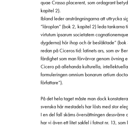
quae Crasso placerent, som ordagrant betyde
kapitel 2).
Ibland leder ansträngningarna att uttrycka sig 
”läroplan” (bok 2, kapitel 2) leda tankarna 
virtutum ipsarum societatem cognationemque 
dygderna) hör ihop och är besläktade” (bok 3
redan på Ciceros tid: latinets ars, som av Be
färdighet som man förvärvar genom övning ell
Cicero på allehanda kulturella, intellektuell
formuleringen omnium bonarum artium doctore
författare”).
På det hela taget måste man dock konstater
svenska här ­mestadels har lösts med stor elega
I en del fall skäms översättningen dessvärre 
har vi även ett litet sakfel i fotnot nr. 13, 