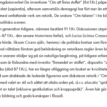
 ungdomsverket De inventione ”Om att finna stoffet” (84 f.Kr.) på
shet (sapientia), eftersom samvetslös demagogi har fört mer än et
t mest omfattande verk om retorik, De oratore ”Om talaren” i tre bö
politiska scenen.
n generation tidigare, närmare be­stämt 91 f.Kr. Diskussionen utsp
87 f.Kr., den senare triumvirens farfar), och Lucius Licinius Crass
a hörde, liksom Cicero själv, hemma i de politiska kretsar som för
god vältalare förutom god behärskning av retorikens regler även b
en snarare stödjer sig på sin naturliga begåvning, på tidigare erfar
m är förbundna med inventio ”finnandet av stoffet”, dispositio ”s
bo (död 87 f.Kr.), har en längre utläggning om bruket av kvickhet
 som drabbade de ledande figurerna som diskuterar retorik i ”Om t
valet av stil och sättet att uttala orden på, d.v.s. elocutio ”språ
t av talet (inklusive gestikulation och kroppsspråk)”. Även här gö
 bildning och goda kunskaper i filosofi.