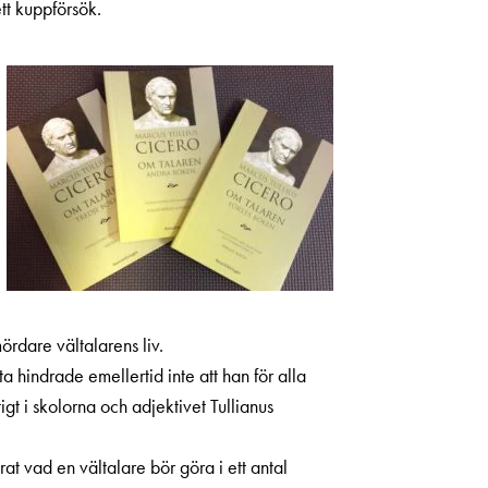
tt kuppförsök.
rdare vältalarens liv.
a hindrade emellertid inte att han för alla
t i skolorna och adjektivet Tullianus
rat vad en vältalare bör göra i ett antal