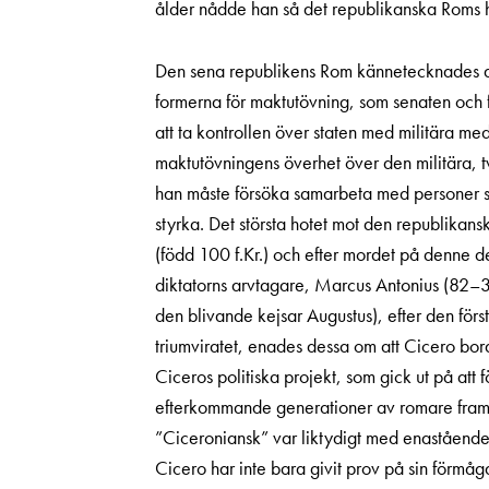
ålder nådde han så det republikanska Roms 
Den sena republikens Rom kännetecknades av
formerna för maktutövning, som senaten och f
att ta kontrollen över staten med militära me
maktutövningens överhet över den militära, t
han måste försöka samarbeta med personer so
styrka. Det största hotet mot den republikans
(född 100 f.Kr.) och efter mordet på denne d
diktatorns arvtagare, Marcus Antonius (82–30
den blivande kejsar Augustus), efter den för
triumviratet, enades dessa om att Cicero bor
Ciceros politiska projekt, som gick ut på att 
efterkommande generationer av romare framstod
”Ciceroniansk” var liktydigt med enastående 
Cicero har inte bara givit prov på sin förmåga