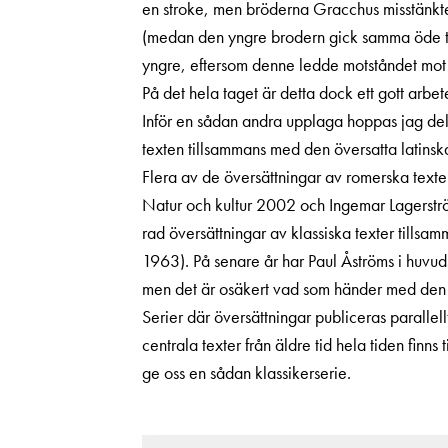
en stroke, men bröderna Gracchus misstänkte
(medan den yngre brodern gick samma öde ti
yngre, eftersom denne ledde motståndet mot 
På det hela taget är detta dock ett gott arbe
Inför en sådan andra upplaga hoppas jag dels
texten tillsammans med den översatta latinsk
Flera av de översättningar av romerska texter 
Natur och kultur 2002 och Ingemar Lagerströ
rad översättningar av klassiska texter tillsam
1963). På senare år har Paul Åströms i huvud
men det är osäkert vad som händer med den v
Serier där översättningar publiceras parallell
centrala texter från äldre tid hela tiden finn
ge oss en sådan ­klassikerserie.