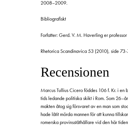
2008–2009.
Bibliografiskt
Forfatter: Gerd. V. M. Haverling er professor i 
Rhetorica Scandinavica 53
(2010), side 73-
Recensionen
Marcus Tullius Cicero föddes 106 f. Kr. i en 
tids ledande politiska skikt i Rom. Som 26–år
makten åtog sig försvaret av en man som stod 
hade låtit mörda mannen för att kunna tills
romerska provinsståthållare vid den här tiden ä