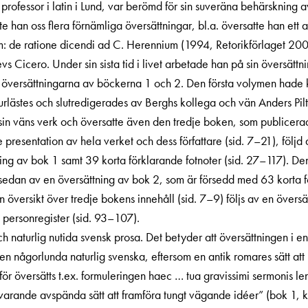
fessor i latin i Lund, var berömd för sin suveräna behärskning a
 han oss flera förnämliga översättningar, bl.a. översatte han ett an
 de ratione dicendi ad C. Herennium (1994, Retorikförlaget 2009
skrevs Cicero. Under sin sista tid i livet arbetade han på sin översä
g översättningarna av böckerna 1 och 2. Den första volymen hade 
ästes och slutredigerades av Berghs kollega och vän Anders Piltz,
sin väns verk och översatte även den tredje boken, som publicer
e presentation av hela verket och dess författare (sid. 7–21), följd
tning av bok 1 samt 39 korta förklarande fotnoter (sid. 27–117). D
s sedan av en översättning av bok 2, som är försedd med 63 korta 
n översikt över tredje bokens innehåll (sid. 7–9) följs av en över
t personregister (sid. 93–107).
ch naturlig nutida svensk prosa. Det betyder att översättningen i en 
n någorlunda naturlig svenska, eftersom en antik romares sätt att u
för översätts t.ex. formuleringen haec … tua gravissimi sermonis le
uvarande avspända sätt att framföra tungt vägande idéer” (bok 1,