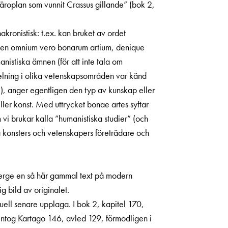
äroplan som vunnit Crassus gillande” (bok 2,
akronistisk: t.ex. kan bruket av ordet
ringen omnium vero bonarum artium, denique
istiska ämnen (för att inte tala om
delning i olika vetenskapsområden var känd
02), anger egentligen den typ av kunskap eller
ler konst. Med uttrycket bonae artes syftar
 vi brukar kalla ”humanistiska studier” (och
 konsters och vetenskapers företrädare och
terge en så här gammal text på modern
ig bild av originalet.
tuell senare upplaga. I bok 2, kapitel 170,
om intog Kartago 146, avled 129, förmodligen i