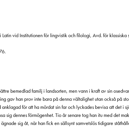
Latin vid Institu­tionen för lingvistik och filologi, Avd. för klassiska
76.
bättre bemedlad familj i landsorten, men vann i kraft av sin osedva
ing gav han prov inte bara på denna vältalighet utan också på stor
anklagad för att ha mördat sin far och lyckades bevisa att det i s
kansa sig dennes förmögenhet. Tio år senare tog han itu med det m
gnade sig åt, när han fick en sällsynt samvetslös tidigare ståthållar