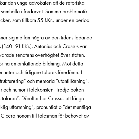
pekar den unge advokaten att de retoriska
t samhälle i fördärvet. Samma problematik
cker, som tillkom 55 f.Kr., under en period
inner sig mellan några av den tidens ledande
us (140–91 f.Kr.). Antonius och Crassus var
svarade senatens överhöghet över staten.
ör ha en omfattande bildning. Mot detta
enheter och tidigare talares föredöme. I
trukturering” och memoria ”utantillärning”.
er och humor i talekonsten. Tredje boken
alaren”. Därefter har Crassus ett längre
klig utformning”, pronuntiatio ”det muntliga
r Cicero honom till talesman för behovet av