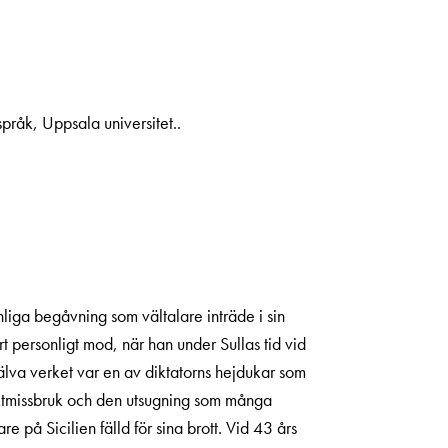
 språk, Uppsala universitet..
nliga begåvning som vältalare inträde i sin
t personligt mod, när han under Sullas tid vid
jälva verket var en av diktatorns hejdukar som
aktmissbruk och den utsugning som många
e på Sicilien fälld för sina brott. Vid 43 års