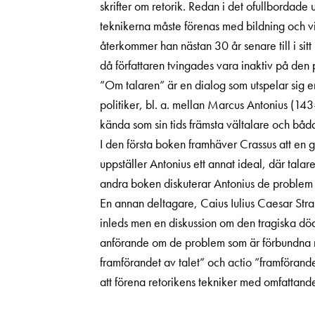
skrifter om retorik. Redan i det ofullbordade
teknikerna måste förenas med bildning och vi
återkommer han nästan 30 år senare till i sit
då författaren tvingades vara inaktiv på den 
”Om talaren” är en dialog som utspelar sig e
politiker, bl. a. mellan Marcus Antonius (143–
kända som sin tids främsta vältalare och båd
I den första boken framhäver Crassus att en 
uppställer Antonius ett annat ideal, där talar
andra boken diskuterar Antonius de problem so
En annan deltagare, Caius Iulius Caesar Stra
inleds men en diskussion om den tragiska död
anförande om de problem som är förbundna med 
framförandet av talet” och actio ”framförande
att förena retorikens tekniker med omfattande