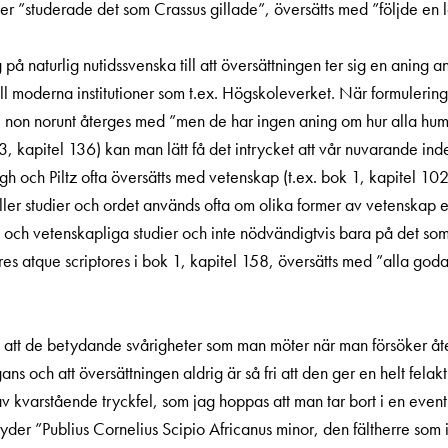
r ”studerade det som Crassus gillade”, översätts med ”följde en l
på naturlig nutidssvenska till att översättningen ter sig en aning an
till moderna institutioner som t.ex. Högskoleverket. När formule
non norunt återges med ”men de har ingen aning om hur alla human
, kapitel 136) kan man lätt få det intrycket att vår nuvarande in
rgh och Piltz ofta översätts med vetenskap (t.ex. bok 1, kapitel 1
er studier och ordet används ofta om olika former av vetenskap el
a och vetenskapliga studier och inte nödvändigtvis bara på det som
s atque scriptores i bok 1, kapitel 158, översätts med ”alla goda
a att de betydande svårigheter som man möter när man försöker å
ns och att översättningen aldrig är så fri att den ger en helt felakt
av kvarstående tryckfel, som jag hoppas att man tar bort i en even
som lyder ”Publius Cornelius Scipio Africanus minor, den fältherre s