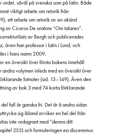
v ordet, såväl på svenska som på latin. Både
nat viktigt arbete om retorik från
), ett arbete om retorik av en okänd
ttning av Ciceros De oratore ”Om talaren”.
korrekturlästs av Bergh och publicerades
 även han professor i latin i Lund, och
ades i hans namn 2009.
 av en översikt över första bokens innehåll
en andra volymen inleds med en översikt över
förklarande fotnoter (sid. 13–149). Även den
sättning av bok 3 med 74 korta förklarande
del fall är ganska fri. Det är å andra sidan
ttrycka sig ibland avviker en hel del från
nitas inte ordagrant med ”denna ditt
 kapitel 255) och formuleringen ea disceremus