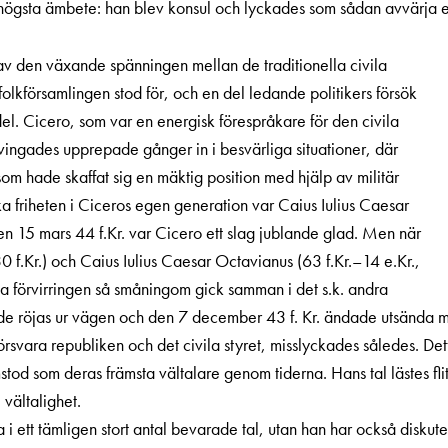
högsta ämbete: han blev konsul och lyckades som sådan avvärja e
 den växande spänningen mellan de traditionella civila
olkförsamlingen stod för, och en del ledande politikers försök
del. Cicero, som var en energisk förespråkare för den civila
vingades upprepade gånger in i besvärliga situationer, där
m hade skaffat sig en mäktig position med hjälp av militär
ka friheten i Ciceros egen generation var Caius Iulius Caesar
en 15 mars 44 f.Kr. var Cicero ett slag jublande glad. Men när
 f.Kr.) och Caius Iulius Caesar Octavianus (63 f.Kr.–14 e.Kr.,
sta förvirringen så småningom gick samman i det s.k. andra
de röjas ur vägen och den 7 december 43 f. Kr. ändade utsända mö
försvara republiken och det civila styret, misslyckades således. Dett
 som deras främsta vältalare genom tiderna. Hans tal lästes flitig
vältalighet.
 i ett tämligen stort antal bevarade tal, utan han har också diskute