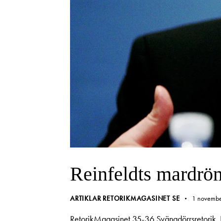
Reinfeldts mardrö
ARTIKLAR RETORIKMAGASINET SE
1 novembe
RetorikMagasinet 35-36.Svängdörrsretorik. Fred