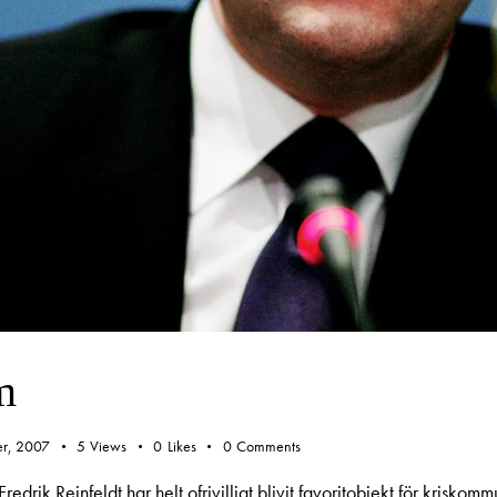
m
r, 2007
5
Views
0
Likes
0
Comments
rik Reinfeldt har helt ofrivilligt blivit favoritobjekt för kriskomm