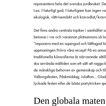
representera hela det svenska jordbruket. Det
t.ex. Naturligt god; Naturligare kan ingen v
ekologisk, rättvisemärkt och krav­odlat/kra
Det finns andra centrala topiker i samhället 
betonas i var och varannan platsannons så lan
”imponera med en supergod och lättlagad hälle
uppmaningen Pröva våra recept! På en annan 
traditionella könsrollerna är närvarande såt
ska använda måltiden som ett sätt att ragga k
de mänskliga behoven av gemenskap och till
Valborgsfesten, Påskmiddag, Julafton… Glada
lyckade festen eller de bästa partytricken sp
Den globala maten