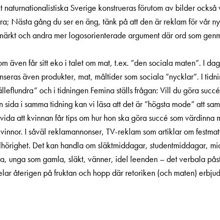
 naturnationalistiska Sverige konstrueras förutom av bilder också v
ara; Nästa gång du ser en äng, tänk på att den är reklam för vår 
vmärkt och andra mer logosorienterade argument där ord som genm
som även får sitt eko i talet om mat, t.ex. ”den sociala maten”. I
seras även produkter, mat, måltider som sociala ”nycklar”. I tidni
­flundra” och i tidningen Femina ställs frågan: Vill du göra succé
sida i samma tidning kan vi läsa att det är ”högsta mode” att sa
illvida att kvinnan får tips om hur hon ska göra succé som värdin
vinnor. I såväl reklamannonser, TV-reklam som artiklar om festmat
hörighet. Det kan handla om släktmiddagar, studentmiddagar, m
, unga som gamla, släkt, vänner, idel leenden – det verbala pås
elar återigen på fruktan och hopp där retoriken (och maten) erbjud