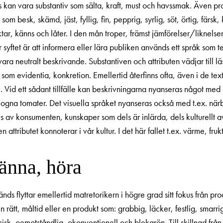
n vara substantiv som sälta, kraft, must och havssmak. Även produ
om besk, skämd, jäst, fyllig, fin, pepprig, syrlig, söt, örtig, färsk,
r, känns och låter. I den mån troper, främst jämförelser/liknelser,
syftet är att informera eller lära publiken används ett språk som t
vara neutralt beskrivande. Substantiven och attributen vädjar till 
om evidentia, konkretion. Emellertid återfinns ofta, även i de texter
 Vid ett sådant tillfälle kan beskrivningarna nyanseras något med 
ogna tomater. Det visuella språket nyanseras också med t.ex. närbi
vs av konsumenten, kunskaper som dels är inlärda, dels kulturellt a
attributet konnoterar i vår kultur. I det här fallet t.ex. värme, frukts
känna, höra
ds flyttar emellertid matretorikern i högre grad sitt fokus från pr
rätt, måltid eller en produkt som: grabbig, läcker, festlig, smarrig,
sk, oemotståndlig, okonventionell och blekgrön. Till skillnad från