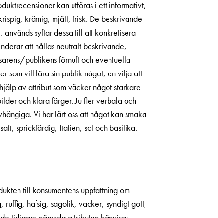
ktrecensioner kan utföras i ett informativt,
 krispig, krämig, mjäll, frisk. De beskrivande
 används syftar dessa till att konkretisera
enderar att hållas neutralt beskrivande,
läsarens/publikens förnuft och eventuella
 som vill lära sin publik något, en vilja att
hjälp av attribut som väcker något starkare
lder och klara färger. Ju fler verbala och
vhängiga. Vi har lärt oss att något kan smaka
aft, sprickfärdig, Italien, sol och basilika.
odukten till konsumentens uppfattning om
 ruffig, hafsig, sagolik, vacker, syndigt gott,
 de tidigare nämnda attributen hänvisar