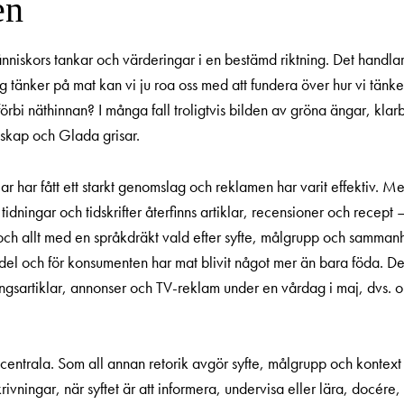
en
nniskors tankar och värderingar i en bestämd riktning. Det handlar
 tänker på mat kan vi ju roa oss med att fundera över hur vi tänke
 förbi näthinnan? I många fall troligtvis bilden av gröna ängar, kla
kap och Glada grisar.
r har fått ett starkt genomslag och reklamen har varit effektiv. 
tidningar och tidskrifter återfinns artiklar, recensioner och recep
 och allt med en språkdräkt vald efter syfte, målgrupp och samm
medel och för konsumenten har mat blivit något mer än bara föda. De
dningsartiklar, annonser och TV-reklam under en vårdag i maj, dvs
centrala. Som all annan retorik avgör syfte, målgrupp och kontext hu
ivningar, när syftet är att informera, undervisa eller lära, docére