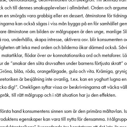
ryck och till dennes smakupplevelser i allmänhet. Orden och argu
kan en smörgås vara grabbig eller en dessert, åtminstone för tidnin
ingarna kan också sägas i viss mån bygga på en för samhället gem
are åtminstone om bilden av målgruppen är den unge, manlige Slit
så roa, underhålla, skapa intresse, aktivera osv. blir konsumenten
jligheten att leka med orden och bilderna ökar därmed också. Såväl
i matartiklar, flödar över av konnotationsrika ord och metaforer. L
hur de ”smakar den söta druvsaften under barnens förtjusta skratt”
. Gröna, blåa, röda, orangefärgade, gula och vita. Krämiga, gryni
mretoriken är besjälning inte ovanlig, t.ex. kan en yoghurt lugna en
tacka dig!”. Onekligen syftar vissa av beskrivningarna att väcka vä
k, till rätt målgrupp och i rätt situation har ju den effekten.
 i första hand konsumentens sinnen som är den primära måltavlan. I
t produktens egenskaper kan vara till nytta för densamma. Målgrup
produktsretorikens” överordnade tes konstaterar att det inte är acc