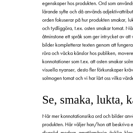
egenskaper hos produkten. Ord som används ka
lärande syfte och då används adjektivattribut s
orden fokuserar på hur produkten smakar, lukta
och tydliggöra, t.ex. osten smakar tomat. När 
åtminstone ett språk som ger intrycket av att 
bilder kompletterar texten genom att fungera s
röra och väcka känslor hos publiken, movere.
konnotationer som t.ex. att osten smakar solm
visuella nyanser, desto fler förkunskaper krä
solmogen tomat och vi har lärt oss vilka värden 
Se, smaka, lukta, 
När mer konnotationsrika ord och bilder använ
produkten. Här väljer han/hon att beskriva en 
djupröd, modern, amatörmässig, äcklig, klassi