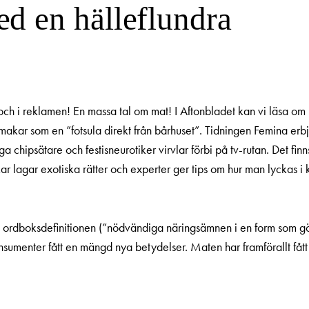
d en hälleflundra
 och i reklamen! En massa tal om mat! I Aftonbladet kan vi läsa om hu
makar som en ”fotsula direkt från bårhuset”. Tidningen Femina erbj
ga chipsätare och festisneurotiker virvlar förbi på tv-rutan. Det f
ckar lagar exotiska rätter och experter ger tips om hur man lyckas 
rån ordboksdefinitionen (”nödvändiga näringsämnen i en form som 
nsumenter fått en mängd nya betydelser. Maten har framförallt fått 