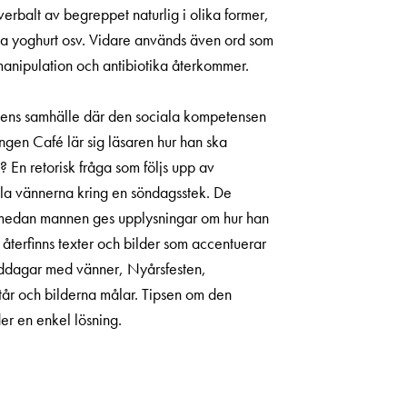
erbalt av begreppet naturlig i olika former,
nya yoghurt osv. Vidare används även ord som
anipulation och antibiotika återkommer.
 dagens samhälle där den sociala kompetensen
ngen Café lär sig läsaren hur han ska
? En retorisk fråga som följs upp av
mla vännerna kring en söndagsstek. De
na medan mannen ges upplysningar om hur han
 återfinns texter och bilder som accentuerar
iddagar med vänner, Nyårsfesten,
tår och bilderna målar. Tipsen om den
er en enkel lösning.