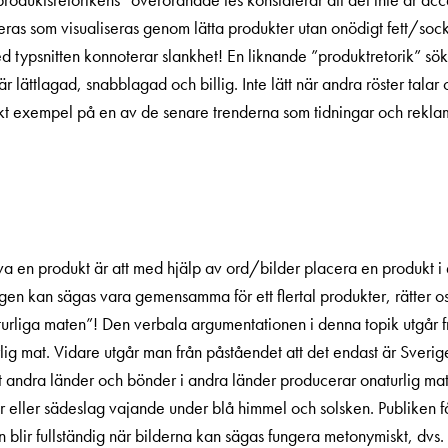
eras som visualiseras genom lätta produkter utan onödigt fett/soc
d typsnitten konnoterar slankhet! En liknande ”produktretorik” s
lättlagad, snabblagad och billig. Inte lätt när andra röster tala
skt exempel på en av de senare trenderna som tidningar och rekl
kriva en produkt är att med hjälp av ord/bilder placera en produkt 
kan sägas vara gemensamma för ett flertal produkter, rätter osv.
iga maten”! Den verbala argumentationen i denna topik utgår från 
turlig mat. Vidare utgår man från påståendet att det endast är Sve
tt andra länder och bönder i andra länder producerar onaturlig ma
r eller sädeslag vajande under blå himmel och solsken. Publiken 
n blir fullständig när bilderna kan sägas fungera metonymiskt, dvs. 