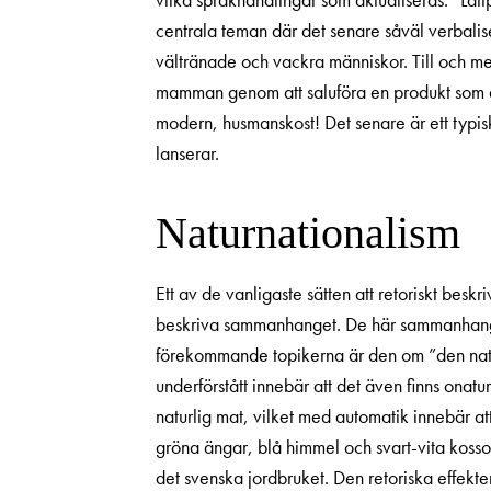
centrala teman där det senare såväl verbalis
vältränade och vackra människor. Till och me
mamman genom att saluföra en produkt som är 
modern, husmanskost! Det senare är ett typi
lanserar.
Naturnationalism
Ett av de vanligaste sätten att retoriskt bes
beskriva sammanhanget. De här sammanhangen 
förekommande topikerna är den om ”den naturl
underförstått innebär att det även finns ona
naturlig mat, vilket med automatik innebär a
gröna ängar, blå himmel och svart-vita kosso
det svenska jord­bruket. Den retoriska effekte