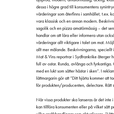
dessa i högre grad till konsumentens synint
värderingar som återfinns i samhället, t.ex. 
vara klassisk och en annan modern. Beskrivn
sagolik och en pizza amatörmässig – det sen
handlar om att lära eller informera utan ock
värderingar allt viktigare i talet om mat. Mö
allt mer målande. Beskrivningarna, speciellt 
Mat & Vins reportrar i Sydfrankrike återger 
full av ostar. Runda, avlånga och fyrkantiga
med en lukt som sätter hästar i sken”. I rekla
lättmargarin gör att ”Ditt hjärta kommer att 
för produkten/producenten, delectare. Rätt språ
När vissa produkter ska lanseras är det inte
kan tillföra konsumenten eller på vilket sät
vilka språkhandlingar som aktualiseras. ”Lätt