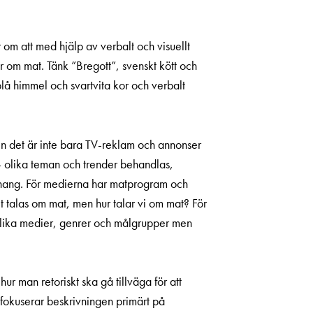
 om att med hjälp av verbalt och visuellt
r om mat. Tänk ”Bregott”, svenskt kött och
rblå himmel och svartvita kor och verbalt
Men det är inte bara TV-reklam och annonser
t – olika teman och trender behandlas,
anhang. För medierna har matprogram och
t talas om mat, men hur talar vi om mat? För
. olika medier, genrer och målgrupper men
r man retoriskt ska gå tillväga för att
, fokuserar beskrivningen primärt på