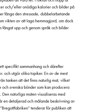
ker och/eller onödiga kalorier och bilder på
öker fånga den stressade, dubbelarbetande
r om vikten av att laga hemmagjord, om dock
am fångat upp och genom språk och bilder
i ett specifikt sammanhang och därefter
 och utgör olika topiker. En av de mest
tanken att det finns naturlig mat, vilket
rige och svenska bönder som kan producera
t. Den naturliga maten visualiseras med
får en detaljerad och målande beskrivning av
”Bregottfabriken” ten­derar för publiken att